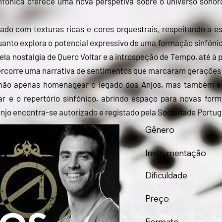
nfónica oferece uma nova perspetiva sobre o universo sonor
do com texturas ricas e cores orquestrais, respeitando a e
uanto explora o potencial expressivo de uma formação sinfóni
ela nostalgia de Quero Voltar e a introspeção de Tempo, até 
percorre uma narrativa de sentimentos que marcaram gerações 
 não apenas homenagear o legado dos Anjos, mas também e
r e o repertório sinfónico, abrindo espaço para novas form
anjo encontra-se autorizado e registado pela Sociedade Portug
Gênero
Instrumentação
Dificuldade
Preço
Formato