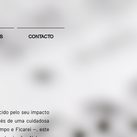
S
CONTACTO
do pelo seu impacto
vés de uma cuidadosa
mpo e Ficarei —, este