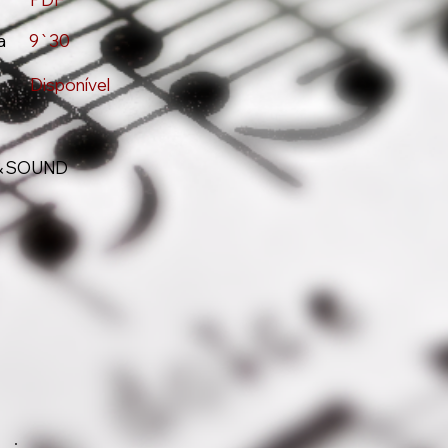
a
9`30
Disponível
& SOUND