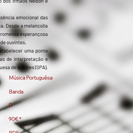
o dos irmãos Nelson e
ssência emocional das
ca. Desde a melancolia
à promessa esperançosa
de ouvintes.
stabelecer uma ponte
as de interpretação e
uesa de Autores (SPA).
Música Portuguêsa
Banda
D
90€ *
PDF