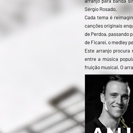
arranjo para banda si
Sérgio Rosado.
Cada tema é reimagina
canções originais enq
de Perdoa, passando p
de Ficarei, o medley 
Este arranjo procura
entre a música popula
fruição musical. O arr