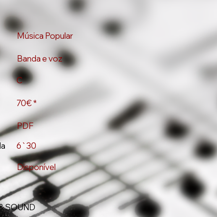
Música Popular
Banda e voz
C
70€ *
PDF
da
6`30
Disponível
& SOUND