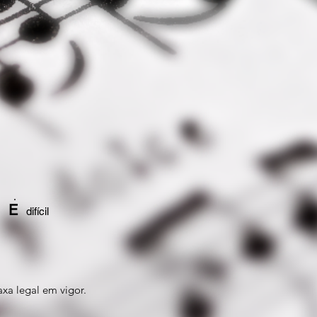
E
l
difícil
axa legal em vigor.