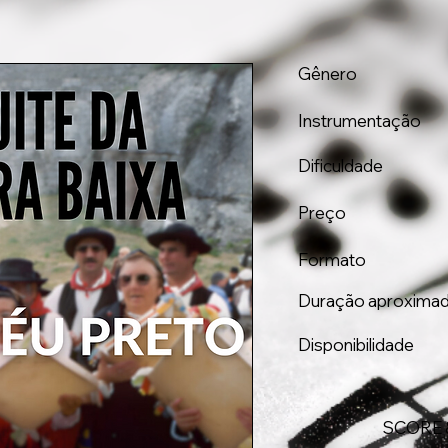
Gênero
Instrumentação
Dificuldade
Preço
Formato
Duração aproxima
Disponibilidade
SCORE 