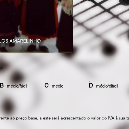
DE
B
C
D
médio/fácil
médio
médio/difíci
ente ao preço base, a este será acrescentado o valor do IVA à sua t