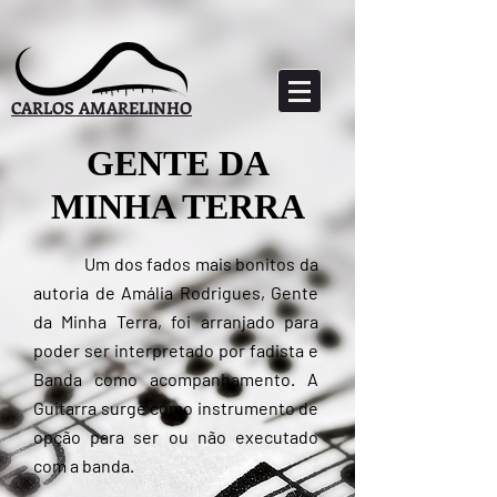
CARLOS AMARELINHO
GENTE DA
MINHA TERRA
Um dos fados mais bonitos da
autoria de Amália Rodrigues, Gente
da Minha Terra, foi arranjado para
poder ser interpretado por fadista e
Banda como acompanhamento. A
Guitarra surge como instrumento de
opção para ser ou não executado
com a banda.