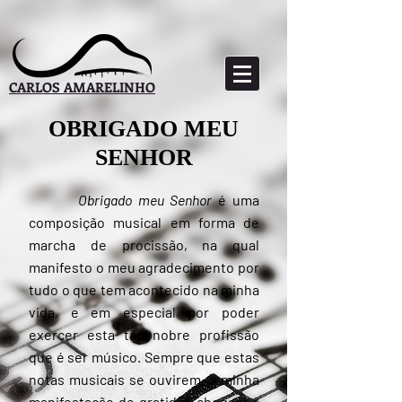
CARLOS AMARELINHO
OBRIGADO MEU
SENHOR
Obrigado meu Senhor
é uma
composição musical em forma de
marcha de procissão, na qual
manifesto o meu agradecimento por
tudo o que tem acontecido na minha
vida, e em especial por poder
exercer esta tão nobre profissão
que é ser músico. Sempre que estas
notas musicais se ouvirem, a minha
manifestação de gratidão chegará a