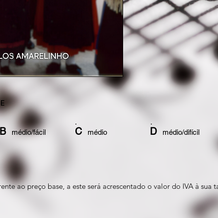
DE
B
C
D
médio/fácil
médio
médio/difíci
ente ao preço base, a este será acrescentado o valor do IVA à sua t