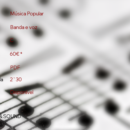
Música Popular
Banda e voz
C
60€ *
PDF
da
2`30
Disponível
& SOUND