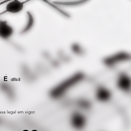
E
l
difícil
axa legal em vigor.