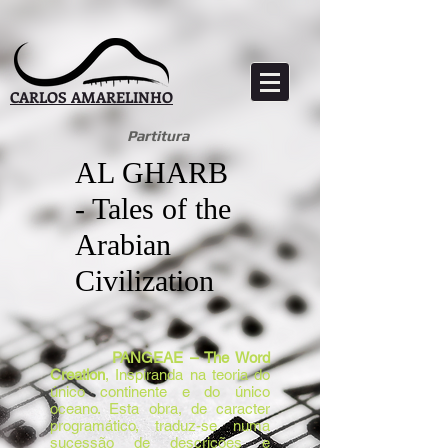
CARLOS AMARELINHO
Partitura
AL GHARB
- Tales of the
Arabian
Civilization
PANGEAE – The Word
Creation
, Inspiranda na teoria do
único continente e do único
oceano. Esta obra, de caracter
programático, traduz-se numa
sucessão de descrições e