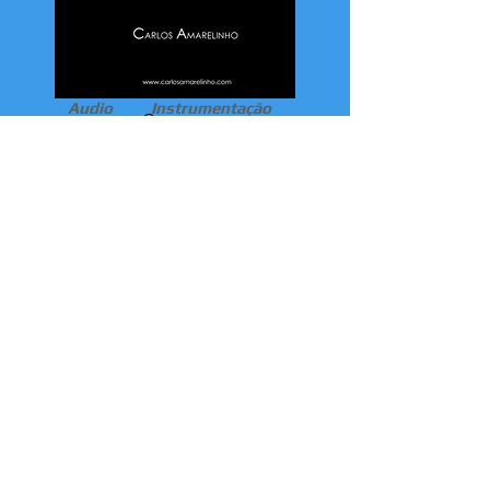
Audio
Instrumentação
Genero
PEÇA PROGRAMÁTICA
Instrumentação
BANDA
SINFÓN
Dificuldade
E
ICA
Formato
Preço
120€
*
PDF
Duração aproximada
8´ 30´´
NÍVEIS DE DIFICULDADE
Disponibilidade
A
Fácil
DISPONIVEL
B
Medio / Fácil
C
Médio