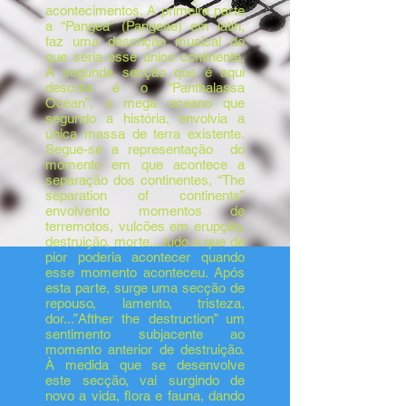
acontecimentos. A primeira parte
a “Pangea” (Pangeae) em latin,
faz uma descrição musical do
que seria esse único continente.
A segunda secção que é aqui
descrita é o “Panthalassa
Ocean”, o mega oceano que
segundo a história, envolvia a
única massa de terra existente.
Segue-se a representação do
momento em que acontece a
separação dos continentes, “The
separation of continents”
envolvento momentos de
terremotos, vulcões em erupção,
destruição, morte... tudo o que de
pior poderia acontecer quando
esse momento aconteceu. Após
esta parte, surge uma secção de
repouso, lamento, tristeza,
dor...”Afther the destruction” um
sentimento subjacente ao
momento anterior de destruição.
À medida que se desenvolve
este secção, vai surgindo de
novo a vida, flora e fauna, dando